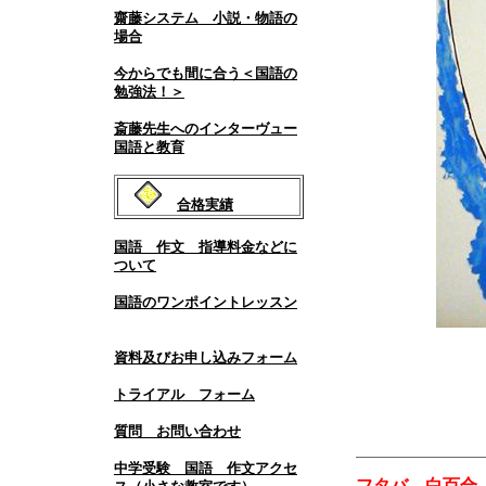
齋藤システム 小説・物語の
場合
今からでも間に合う＜国語の
勉強法！＞
斎藤先生へのインターヴュー
国語と教育
合格実績
国語 作文 指導料金などに
ついて
国語のワンポイントレッスン
資料及びお申し込みフォーム
トライアル フォーム
質問 お問い合わせ
中学受験 国語 作文アクセ
フタバ、白百合