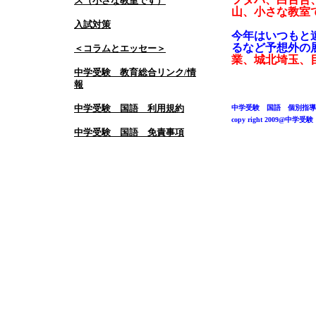
ス（小さな教室です）
山、小さな教室
入試対策
今年はいつもと
るなど予想外の
＜コラムとエッセー＞
業、城北埼玉、
中学受験 教育総合リンク/情
報
中学受験 国語 利用規約
中学受験 国語 個別指導
copy right 2009@中
中学受験 国語 免責事項