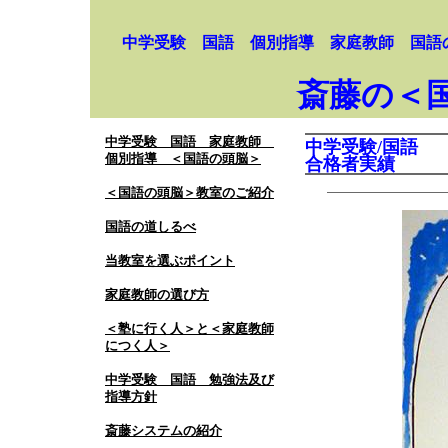
中学受験 国語 個別指導 家庭教師 国語
斎藤の＜
中学受験 国語 家庭教師
中学受験/国語
個別指導 ＜国語の頭脳＞
合格者実績
＜国語の頭脳＞教室のご紹介
国語の道しるべ
当教室を選ぶポイント
家庭教師の選び方
＜塾に行く人＞と＜家庭教師
につく人＞
中学受験 国語 勉強法及び
指導方針
斎藤システムの紹介