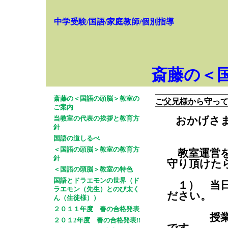
中学受験/国語/家庭教師/個別指導
斎藤の＜
斎藤の＜国語の頭脳＞教室の
ご父兄様から守っ
ご案内
当教室の代表の挨拶と教育方
おかげさ
針
国語の道しるべ
＜国語の頭脳＞教室の教育方
教室運営を
針
守り頂けた
＜国語の頭脳＞教室の特色
国語とドラエモンの世界（ド
１） 当日
ラエモン（先生）とのび太く
ださい。
ん（生徒様））
２０１１年度 春の合格発表
授業予定
２０１2年度 春の合格発表!!