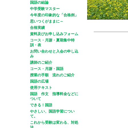
国語の結論
中学受験マスター
今年度の印象的な「合格例」
思いつくがままに～
合格実績
資料及びお申し込みフォーム
コース・月謝・夏期集中特
訓・表
お問い合わせと入会の申し込
み
講師のご紹介
コース・月謝・国語
授業の手順 流れのご紹介
国語の広場
使用テキスト
国語 作文 指導料金などに
ついて
できる！国語
やさしい、国語学習につい
て。
これから受験は変わる、対処
法