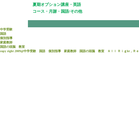
夏期オプション講座・英語
コース・月謝・国語/その他
中学受験
国語
個別指導
家庭教師
国語
の頭脳 教室
copy right 2009@中学受験 国語 個別指導 家庭教師 国語の頭脳 教室 Ａｌｌ Ｒｉｇht，