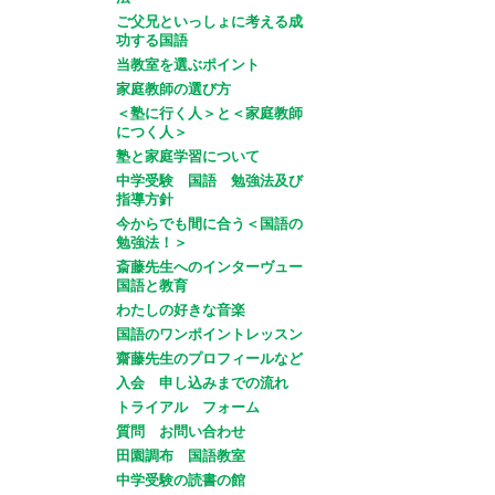
ご父兄といっしょに考える成
功する国語
当教室を選ぶポイント
家庭教師の選び方
＜塾に行く人＞と＜家庭教師
につく人＞
塾と家庭学習について
中学受験 国語 勉強法及び
指導方針
今からでも間に合う＜国語の
勉強法！＞
斎藤先生へのインターヴュー
国語と教育
わたしの好きな音楽
国語のワンポイントレッスン
齋藤先生のプロフィールなど
入会 申し込みまでの流れ
トライアル フォーム
質問 お問い合わせ
田園調布 国語教室
中学受験の読書の館