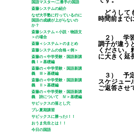
です。
国語マスター/二番手の国語
斎藤システムの紹介
どうしても
なぜ大手塾に行っているのに
時間前まで
国語の成績が上がらないの
か？
斎藤システム＜小説・物語文
２） 学習
＞の場合
調子が違う
斎藤＜システム＞のまとめ
ください。
斎藤システムの合格＜例＞
に大きく延
斎藤の＜中学受験・国語新講
義Ⅰ＞基礎編
斎藤の＜中学受験・国語新講
義 Ⅲ＞基礎編
３） 予定
斎藤の＜中学受験・国語新講
スケジュー
義 Ⅱ＞基礎編
ご返答させ
斎藤の＜中学受験・国語新講
義 詩について Ⅳ＞基礎編
サピックスの落とし穴
プレ夏期講習
ご連絡
サピックスに勝ったl！！
おうま先生とは！！
０８０
今日の国語