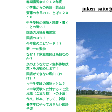
春期講習会２０１２年度
メ
小学生からの英語・英会話
juken_sa
斎藤の今日の＜ことば＞２０
１０
中学受験の国語と読書・書く
ことの違い！
国語のお悩み相談室
国語のコツ！
今年度のエピソード！？
新中一の数学
なぜ！？家庭教師は高額なの
か？
次のような方は＜無料体験授
業＞をお勧めします！
国語ができない理由（わ
け）！
＜中学受験の国語＞とは？
＜中学受験＞に対する＜ご父
兄様（ご父母様）＞の矛盾！
作文、絵本、そして、雑談！
各学年にやっておきたい国語
学習