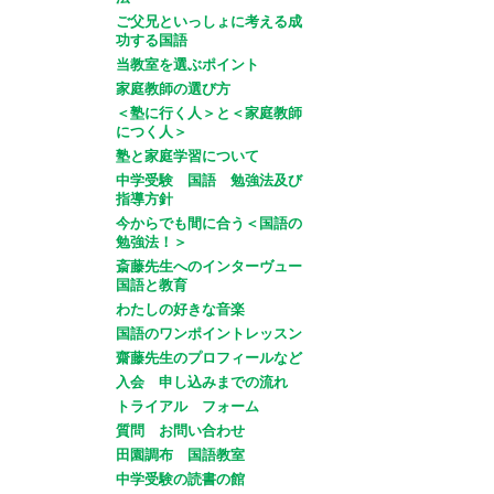
ご父兄といっしょに考える成
功する国語
当教室を選ぶポイント
家庭教師の選び方
＜塾に行く人＞と＜家庭教師
につく人＞
塾と家庭学習について
中学受験 国語 勉強法及び
指導方針
今からでも間に合う＜国語の
勉強法！＞
斎藤先生へのインターヴュー
国語と教育
わたしの好きな音楽
国語のワンポイントレッスン
齋藤先生のプロフィールなど
入会 申し込みまでの流れ
トライアル フォーム
質問 お問い合わせ
田園調布 国語教室
中学受験の読書の館