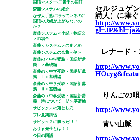
国語マスター/二番手の国語
セルジュゲン
斎藤システムの紹介
詩人）に捧ぐ
なぜ大手塾に行っているのに
国語の成績が上がらないの
http://www.y
か？
gl=JP&hl=ja
斎藤システム＜小説・物語文
＞の場合
斎藤＜システム＞のまとめ
レナード・
斎藤システムの合格＜例＞
斎藤の＜中学受験・国語新講
義Ⅰ＞基礎編
http://www.y
斎藤の＜中学受験・国語新講
HOcyg&featur
義 Ⅲ＞基礎編
斎藤の＜中学受験・国語新講
義 Ⅱ＞基礎編
りんごの唄
斎藤の＜中学受験・国語新講
義 詩について Ⅳ＞基礎編
サピックスの落とし穴
http://www.y
プレ夏期講習
サピックスに勝ったl！！
青い山脈
おうま先生とは！！
今日の国語
http://www.y