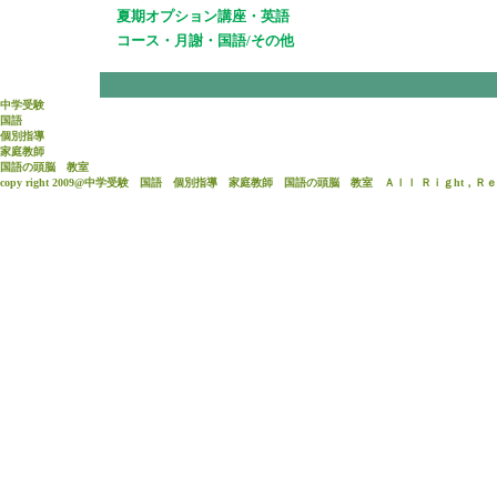
夏期オプション講座・英語
コース・月謝・国語/その他
中学受験
国語
個別指導
家庭教師
国語
の頭脳 教室
copy right 2009@中学受験 国語 個別指導 家庭教師 国語の頭脳 教室 Ａｌｌ Ｒｉｇht，