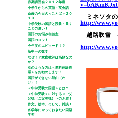
春期講習会２０１２年度
v=bAKmKJxtW
小学生からの英語・英会話
斎藤の今日の＜ことば＞２０
ミネソタの
１０
http://www.y
中学受験の国語と読書・書く
ことの違い！
越路吹雪 
国語のお悩み相談室
国語のコツ！
今年度のエピソード！？
http://www.y
新中一の数学
なぜ！？家庭教師は高額なの
か？
次のような方は＜無料体験授
業＞をお勧めします！
国語ができない理由（わ
け）！
＜中学受験の国語＞とは？
＜中学受験＞に対する＜ご父
兄様（ご父母様）＞の矛盾！
作文、絵本、そして、雑談！
各学年にやっておきたい国語
学習