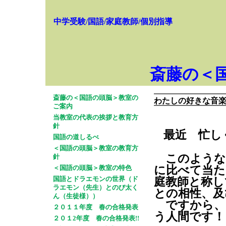
中学受験/国語/家庭教師/個別指導
斎藤の＜
斎藤の＜国語の頭脳＞教室の
わたしの好きな音
ご案内
当教室の代表の挨拶と教育方
針
最近 忙し
国語の道しるべ
＜国語の頭脳＞教室の教育方
このような
針
＜国語の頭脳＞教室の特色
に比べて当た
国語とドラエモンの世界（ド
庭教師と称し
ラエモン（先生）とのび太く
との相性、及
ん（生徒様））
ですから、
２０１１年度 春の合格発表
う人間です！
２０１2年度 春の合格発表!!