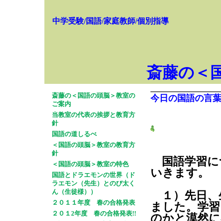
中学受験/国語/家庭教師/個別指導
斎藤の＜
斎藤の＜国語の頭脳＞教室の
今日の国語の言
ご案内
当教室の代表の挨拶と教育方
針
国語の道しるべ
＜国語の頭脳＞教室の教育方
針
国語学習に
＜国語の頭脳＞教室の特色
いきます。
国語とドラエモンの世界（ド
ラエモン（先生）とのび太く
ん（生徒様））
１）先日、
２０１１年度 春の合格発表
ました。学習
２０１2年度 春の合格発表!!
のかと漠然に