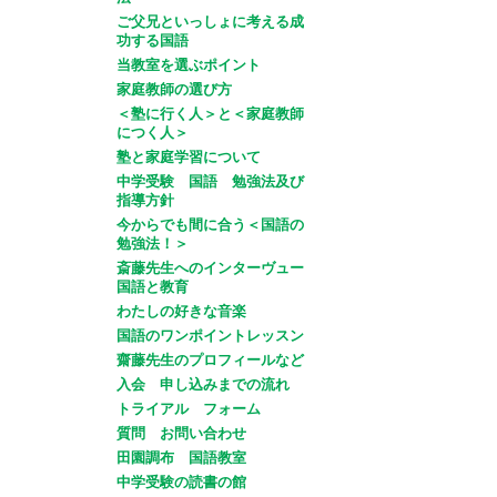
ご父兄といっしょに考える成
功する国語
当教室を選ぶポイント
家庭教師の選び方
＜塾に行く人＞と＜家庭教師
につく人＞
塾と家庭学習について
中学受験 国語 勉強法及び
指導方針
今からでも間に合う＜国語の
勉強法！＞
斎藤先生へのインターヴュー
国語と教育
わたしの好きな音楽
国語のワンポイントレッスン
齋藤先生のプロフィールなど
入会 申し込みまでの流れ
トライアル フォーム
質問 お問い合わせ
田園調布 国語教室
中学受験の読書の館