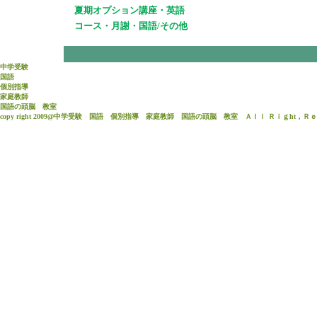
夏期オプション講座・英語
コース・月謝・国語/その他
中学受験
国語
個別指導
家庭教師
国語
の頭脳 教室
copy right 2009@中学受験 国語 個別指導 家庭教師 国語の頭脳 教室 Ａｌｌ Ｒｉｇht，