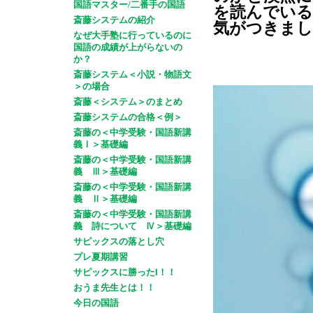
国語マスター/二番手の国語
を読んでい
斎藤システムの紹介
気がつきまし
なぜ大手塾に行っているのに
国語の成績が上がらないの
か？
斎藤システム＜小説・物語文
＞の場合
斎藤＜システム＞のまとめ
斎藤システムの合格＜例＞
斎藤の＜中学受験・国語新講
義Ⅰ＞基礎編
斎藤の＜中学受験・国語新講
義 Ⅲ＞基礎編
斎藤の＜中学受験・国語新講
義 Ⅱ＞基礎編
斎藤の＜中学受験・国語新講
義 詩について Ⅳ＞基礎編
サピックスの落とし穴
プレ夏期講習
サピックスに勝ったl！！
おうま先生とは！！
今日の国語