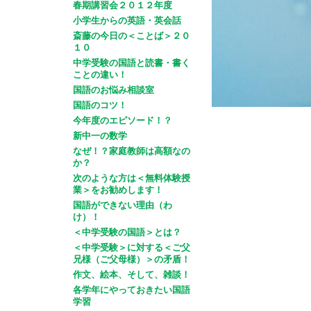
春期講習会２０１２年度
小学生からの英語・英会話
斎藤の今日の＜ことば＞２０
１０
中学受験の国語と読書・書く
ことの違い！
国語のお悩み相談室
国語のコツ！
今年度のエピソード！？
新中一の数学
なぜ！？家庭教師は高額なの
か？
次のような方は＜無料体験授
業＞をお勧めします！
国語ができない理由（わ
け）！
＜中学受験の国語＞とは？
＜中学受験＞に対する＜ご父
兄様（ご父母様）＞の矛盾！
作文、絵本、そして、雑談！
各学年にやっておきたい国語
学習