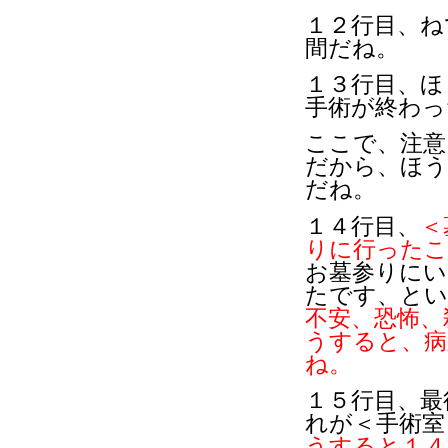
１２行目、ね
間だね。
１３行目、ほ
手術が終わっ
ここで、注意
だから、ほう
だね。
１４行目、
＜
りに行った
お墓参りにい
たです、とい
不安、恐怖、
うすると、病
ね。
１５行目、最
れが＜手術室
うすると１４