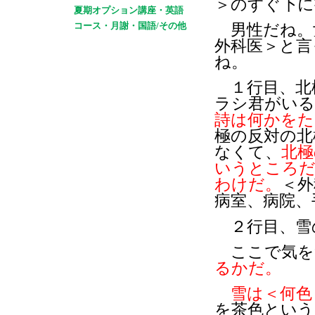
＞のすぐ下に
夏期オプション講座・英語
コース・月謝・国語/その他
男性だね。
外科医＞と言
ね。
１行目、北
ラシ君がいる
詩は何かをた
極の反対の北
なくて、
北極
いうところだ
わけだ。
＜外
病室、病院、
２行目、雪
ここで気を
るかだ。
雪は＜何色
を茶色という