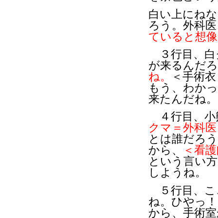
白い上にね
ろう。外科医
ていると想像
３行目、白
が来るんだろ
ね。
＜手術衣
もう、わかっ
来たんだね。
４行目、小
クマ＝外科医
とは誰だろう
から、
＜看護
という言い方
しようね。
５行目、こ
ね。ひやっ！
から、手術室