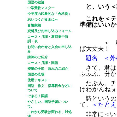
国語の結論
と、いう＜
中学受験マスター
今年度の印象的な「合格例」
これを＜テ
思いつくがままに～
準備はいいか
合格実績
資料及びお申し込みフォーム
コース・月謝・夏期集中特
訓・表
＜ 
お問い合わせと入会の申し込
ば大丈夫！
み
題名 ＜
講師のご紹介
コース・月謝・国語
さて、君は
授業の手順 流れのご紹介
ふふふ、分
国語の広場
使用テキスト
たぶん、チ
国語 作文 指導料金などに
けわかんねぇ
ついて
できる！国語
詩というの
やさしい、国語学習につい
て、
＜たとえ
て。
これから受験は変わる、対処
非常に＜い
法