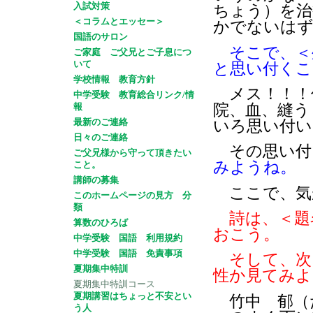
入試対策
ちょう）を治
＜コラムとエッセー＞
かでないは
国語のサロン
そこで、＜
ご家庭 ご父兄とご子息につ
いて
と思い付くこ
学校情報 教育方針
メス！！！
中学受験 教育総合リンク/情
院、血、縫う
報
最新のご連絡
いろ思い付い
日々のご連絡
その思い付
ご父兄様から守って頂きたい
みようね。
こと。
講師の募集
ここで、気
このホームページの見方 分
類
詩は、＜題
算数のひろば
おこう。
中学受験 国語 利用規約
中学受験 国語 免責事項
そして、次
夏期集中特訓
性か見てみ
夏期集中特訓コース
夏期講習はちょっと不安とい
竹中 郁（
う人