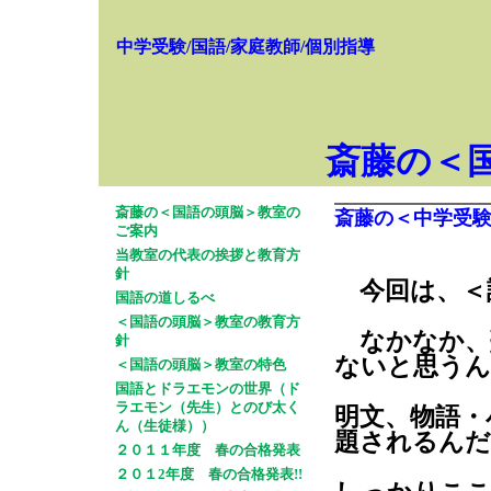
中学受験/国語/家庭教師/個別指導
斎藤の＜
斎藤の＜国語の頭脳＞教室の
斎藤の＜中学受
ご案内
当教室の代表の挨拶と教育方
針
今回は、＜
国語の道しるべ
＜国語の頭脳＞教室の教育方
なかなか、
針
ないと思うん
＜国語の頭脳＞教室の特色
国語とドラエモンの世界（ド
ラエモン（先生）とのび太く
明文、物語・
ん（生徒様））
題されるんだ
２０１１年度 春の合格発表
２０１2年度 春の合格発表!!