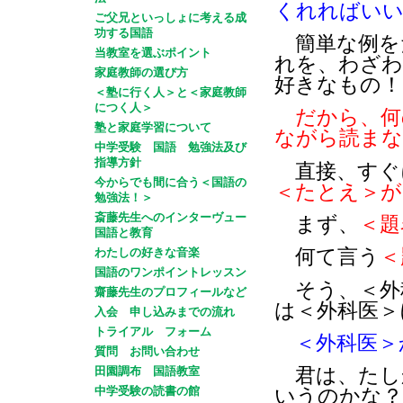
くれればい
ご父兄といっしょに考える成
功する国語
簡単な例を
当教室を選ぶポイント
れを、わざわ
家庭教師の選び方
好きなもの！
＜塾に行く人＞と＜家庭教師
につく人＞
だから、何
塾と家庭学習について
ながら読ま
中学受験 国語 勉強法及び
指導方針
直接、すぐ
今からでも間に合う＜国語の
＜たとえ＞が
勉強法！＞
斎藤先生へのインターヴュー
まず、
＜題
国語と教育
わたしの好きな音楽
何て言う
＜
国語のワンポイントレッスン
そう、＜外
齋藤先生のプロフィールなど
は＜外科医＞
入会 申し込みまでの流れ
トライアル フォーム
＜外科医＞
質問 お問い合わせ
田園調布 国語教室
君は、たし
中学受験の読書の館
いうのかな？