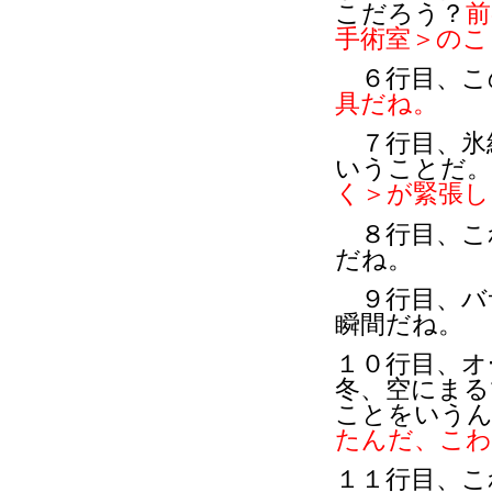
こだろう？
前
手術室＞のこ
６行目、こ
具だね。
７行目、氷
いうことだ。
く＞が緊張し
８行目、こ
だね。
９行目、バ
瞬間だね。
１０行目、オ
冬、空にまる
ことをいう
たんだ、こわ
１１行目、こ