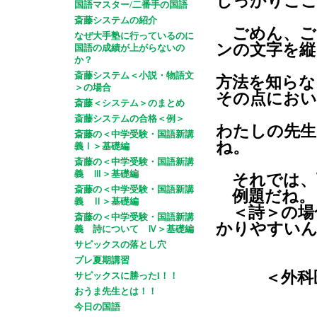
しっかりここ
国語マスター/二番手の国語
斎藤システムの紹介
ごめん、ご
なぜ大手塾に行っているのに
ンの文字を縦
国語の成績が上がらないの
か？
斎藤システム＜小説・物語文
方法を知らな
＞の場合
その点におい
斎藤＜システム＞のまとめ
斎藤システムの合格＜例＞
わたしの先生
斎藤の＜中学受験・国語新講
ね。
義Ⅰ＞基礎編
斎藤の＜中学受験・国語新講
義 Ⅲ＞基礎編
それでは、
斎藤の＜中学受験・国語新講
例題だね。
義 Ⅱ＞基礎編
＜詩＞の場
斎藤の＜中学受験・国語新講
かりやすい
義 詩について Ⅳ＞基礎編
サピックスの落とし穴
プレ夏期講習
＜外科
サピックスに勝ったl！！
おうま先生とは！！
今日の国語
竹中 