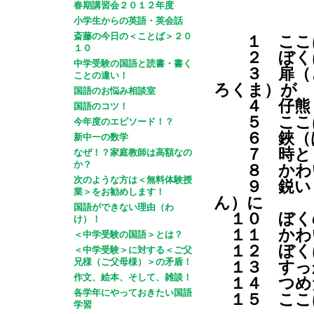
春期講習会２０１２年度
小学生からの英語・英会話
斎藤の今日の＜ことば＞２０
１ ここは
１０
２ ぼくは
中学受験の国語と読書・書く
３ 扉（と
ことの違い！
ろくま）が
国語のお悩み相談室
４ 仔熊（
国語のコツ！
５ ここは
今年度のエピソード！？
６ 鋏（は
新中一の数学
７ 時とし
なぜ！？家庭教師は高額なの
か？
８ かわい
次のような方は＜無料体験授
９ 鋭い（
業＞をお勧めします！
ん）に
国語ができない理由（わ
１０ ぼく
け）！
１１ かわ
＜中学受験の国語＞とは？
１２ ぼく
＜中学受験＞に対する＜ご父
兄様（ご父母様）＞の矛盾！
１３ すっ
作文、絵本、そして、雑談！
１４ つめ
各学年にやっておきたい国語
１５ ここ
学習