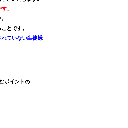
です。
い。
ることです。
されていない生徒様
むポイントの