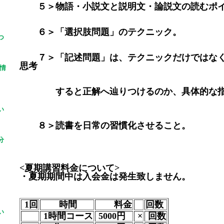
５＞物語・小説文と説明文・論説文の読むポイ
６＞「選択肢問題」のテクニック。
つ
７＞「記述問題」は、テクニックだけではなく
思考
情
すると正解へ辿りつけるのか、具体的な指
い
８＞読書を日常の習慣化させること。
分
<夏期講習料金について>
・夏期期間中は入会金は発生致しません。
1回
時間
料金
回数
い
1時間コース
5000円
×
回数