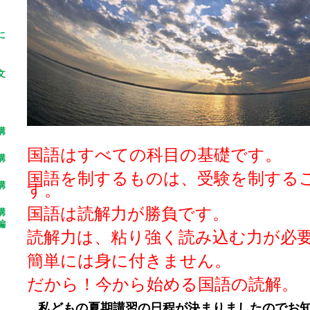
に
文
講
国語はすべての科目の基礎です。
講
国語を制するものは、受験を制する
講
す。
国語は読解力が勝負です。
講
編
読解力は、粘り強く読み込む力が必
簡単には身に付きません。
だから！今から始める国語の読解。
私どもの夏期講習の日程が決まりましたのでお