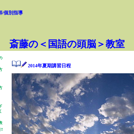
師/個別指導
斎藤の＜国語の頭脳＞教室
の
2014年夏期講習日程
方
方
ド
く
表
!