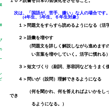
１０＞読書を日常の習慣化をさせること。
成
次は、「国語が、苦手、嫌い」な人の場合です
(4年生、5年生、６年生対象）
１＞問題文をすらすら読めるようになる（活字
師
２＞語彙を増やす
び
（問題文を詳しく解説しながら進めますの
の
い言葉を増やしていく。活字に慣れる
ー
３＞短文づくり（副詞、形容詞などをうまく使
ン
４＞問いが（設問）理解できるようになる
ど
（何を聞かれ、何を答えればよいかをしっ
でき
るようになる。）