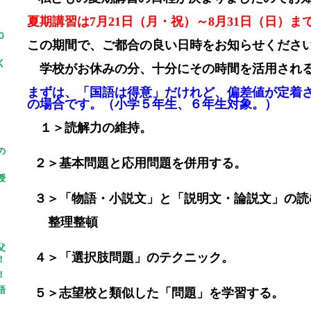
夏期講習は7月21日（月・祝）～8月31日（日）ま
０
この期間で、ご都合の良い日時をお知らせくださ
く
学校がお休みの分、十分にその時間を活用され
まずは、「国語は得意」だけれど、偏差値が定着
の場合です。（小学５年生、６年生対象。）
１＞読解力の維持。
の
２＞基本問題と応用問題を併用する。
授
３＞「物語・小説文」と「説明文・論説文」の読
整理整頓
父
４＞「選択肢問題」のテクニック。
！
！
語
５＞志望校と類似した「問題」を学習する。