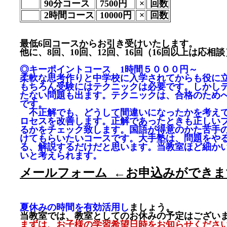
90分コース
7500円
×
回数
2時間コース
10000円
×
回数
最低6回コースからお引き受けいたします。
他に、8回、10回、12回、16回（16回以上は応相談
◎キーポイントコース 1時間５０００円～
柔軟な思考作りと中学校に入学されてからも役に
もちろん受験にはテクニックは必要です。しかし
たない問題も出ます。テクニックは、合格のため
です。
不正解でも、どうして間違いになったかを考え
ロセスを改善します。正解であったときも正しい
るかをチェック致します。国語が得意のかた苦手
けてもらいたいコースです。大手塾は、問題をや
る、解説するだけだと思います。当教室ほど細か
いと考えられます。
メールフォーム ←お申込みができま
夏休みの時間を有効活用し
ましょう。
当教室では、教室としてのお休みの予定はござい
まずは、お子様の学習希望日時をお知らせくださ