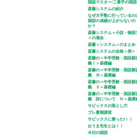
国語マスター/二番手の国語
斎藤システムの紹介
なぜ大手塾に行っているの
国語の成績が上がらないの
か？
斎藤システム＜小説・物語
＞の場合
斎藤＜システム＞のまとめ
斎藤システムの合格＜例＞
斎藤の＜中学受験・国語新
義Ⅰ＞基礎編
斎藤の＜中学受験・国語新
義 Ⅲ＞基礎編
斎藤の＜中学受験・国語新
義 Ⅱ＞基礎編
斎藤の＜中学受験・国語新
義 詩について Ⅳ＞基礎
サピックスの落とし穴
プレ夏期講習
サピックスに勝ったl！！
おうま先生とは！！
今日の国語