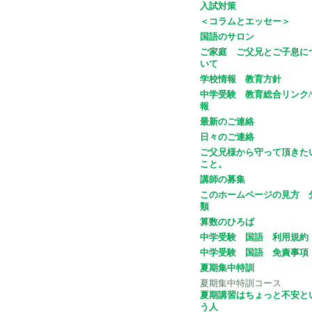
入試対策
＜コラムとエッセー＞
国語のサロン
ご家庭 ご父兄とご子息に
いて
学校情報 教育方針
中学受験 教育総合リンク/
報
最新のご連絡
日々のご連絡
ご父兄様から守って頂きた
こと。
講師の募集
このホームページの見方 
類
算数のひろば
中学受験 国語 利用規約
中学受験 国語 免責事項
夏期集中特訓
夏期集中特訓コース
夏期講習はちょっと不安と
う人