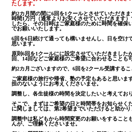
たします。
約2カ月間の間に6回を1クールとさせていただきま
時間1万円（通常よりお安くさせていただきます）
したら、その日時はご家庭様のために時間を確保
でお願いいたします。
6回を6日続けて通っても構いませんし、日を空け
思います。
原則6回を1クールにに設定させていただきましたが
回、14回などご家庭様のご希望に合わせることも
約2カ月ございますので、6回を2クール受講する
ご家庭様の旅行や帰省、塾の予定もあると思いま
担のないようにお考えくださいませ。
調整し、各生徒様の時間を決定したいと考えてお
そこで、まずはご希望の日と時間帯をお知らせく
に関しましては、第2希望までいただけると助かり
調整中は私どもから時間変更のお願いをすること
んが、ご理解くださいませ。