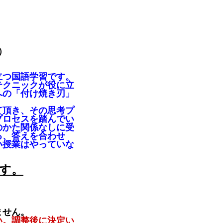
）
立つ国語学習です。
テクニックが役に立
への「付け焼き刃」
て頂き、その思考プ
プロセスを踏んでい
のかた関係なしに受
る、答えを合わせ
い授業はやっていな
す。
ません。
い。調整後に決定い