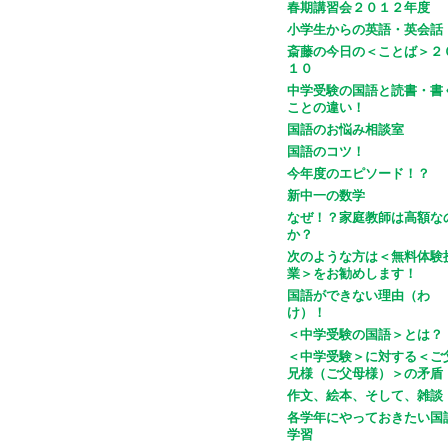
春期講習会２０１２年度
小学生からの英語・英会話
斎藤の今日の＜ことば＞２
１０
中学受験の国語と読書・書
ことの違い！
国語のお悩み相談室
国語のコツ！
今年度のエピソード！？
新中一の数学
なぜ！？家庭教師は高額な
か？
次のような方は＜無料体験
業＞をお勧めします！
国語ができない理由（わ
け）！
＜中学受験の国語＞とは？
＜中学受験＞に対する＜ご
兄様（ご父母様）＞の矛盾
作文、絵本、そして、雑談
各学年にやっておきたい国
学習