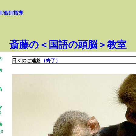
師/個別指導
斎藤の＜国語の頭脳＞教室
の
日々のご連絡
（終了）
方
方
ド
く
表
!