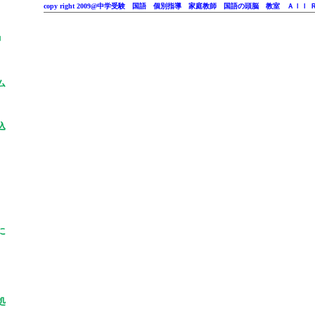
copy right 2009@中学受験 国語 個別指導 家庭教師 国語の頭脳 教室 Ａｌｌ
」
ム
込
に
処