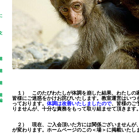
に
文
講
講
講
１） このたびわたしが体調を崩した結果、わたしの
講
皆様にご迷惑をかけお詫びいたします。教室運営はいつ
編
っております。
体調は改善いたしましたので
、皆様のご
りませんが、十分な責務をもって取り組ませて頂きます
２） 現在、ご入会頂いた方には関係ございませんが
が変わります。ホームページのこの＜場＞に掲載いたし