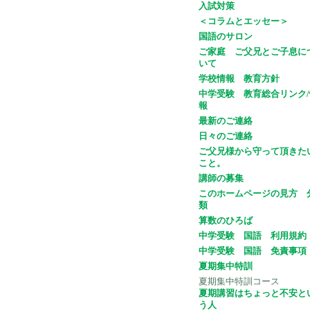
入試対策
＜コラムとエッセー＞
国語のサロン
ご家庭 ご父兄とご子息に
いて
学校情報 教育方針
中学受験 教育総合リンク/
報
最新のご連絡
日々のご連絡
ご父兄様から守って頂きた
こと。
講師の募集
このホームページの見方 
類
算数のひろば
中学受験 国語 利用規約
中学受験 国語 免責事項
夏期集中特訓
夏期集中特訓コース
夏期講習はちょっと不安と
う人