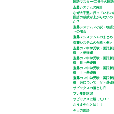
国語マスター/二番手の国語
斎藤システムの紹介
なぜ大手塾に行っているの
国語の成績が上がらないの
か？
斎藤システム＜小説・物語
＞の場合
斎藤＜システム＞のまとめ
斎藤システムの合格＜例＞
斎藤の＜中学受験・国語新
義Ⅰ＞基礎編
斎藤の＜中学受験・国語新
義 Ⅲ＞基礎編
斎藤の＜中学受験・国語新
義 Ⅱ＞基礎編
斎藤の＜中学受験・国語新
義 詩について Ⅳ＞基礎
サピックスの落とし穴
プレ夏期講習
サピックスに勝ったl！！
おうま先生とは！！
今日の国語