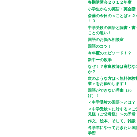
春期講習会２０１２年度
小学生からの英語・英会話
斎藤の今日の＜ことば＞２
１０
中学受験の国語と読書・書
ことの違い！
国語のお悩み相談室
国語のコツ！
今年度のエピソード！？
新中一の数学
なぜ！？家庭教師は高額な
か？
次のような方は＜無料体験
業＞をお勧めします！
国語ができない理由（わ
け）！
＜中学受験の国語＞とは？
＜中学受験＞に対する＜ご
兄様（ご父母様）＞の矛盾
作文、絵本、そして、雑談
各学年にやっておきたい国
学習