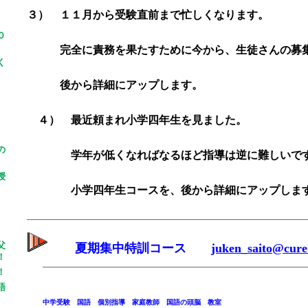
３） １１月から受験直前まで忙しくなります。
０
完全に責務を果たすために今から、生徒さんの募集
く
後から詳細にアップします。
４） 最近頼まれ小学四年生を見ました。
の
学年が低くなればなるほど指導は逆に難しいで
授
小学四年生コースを、後から詳細にアップしま
父
夏期集中特訓コース
juken_saito@cure
！
！
語
中学受験 国語 個別指導 家庭教師 国語の頭脳 教室