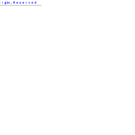
 Ｒｉｇht，Ｒｅｓｅｒｖｅｄ