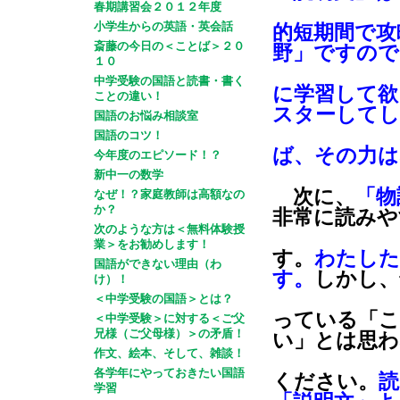
春期講習会２０１２年度
小学生からの英語・英会話
的短期間で攻
斎藤の今日の＜ことば＞２０
野」ですので
１０
中学受験の国語と読書・書く
に学習して欲
ことの違い！
スターして
国語のお悩み相談室
国語のコツ！
ば、その力は
今年度のエピソード！？
新中一の数学
次に、
「物
なぜ！？家庭教師は高額なの
か？
非常に読みや
次のような方は＜無料体験授
業＞をお勧めします！
す。
わたした
国語ができない理由（わ
す。
しかし、
け）！
＜中学受験の国語＞とは？
っている「こ
＜中学受験＞に対する＜ご父
兄様（ご父母様）＞の矛盾！
い」とは思わ
作文、絵本、そして、雑談！
各学年にやっておきたい国語
ください。
読
学習