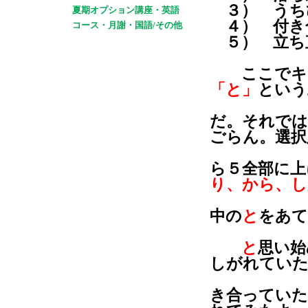
３） うち
夏期オプション講座・英語
４） 付き
コース・月謝・国語/その他
５） 立ち
ここでキー
「と」
という
だ。それで
ごらん。選択
ら５全部に上
り、から、し
中の
と
をあて
と
思い始
しがれてい
き合っていた