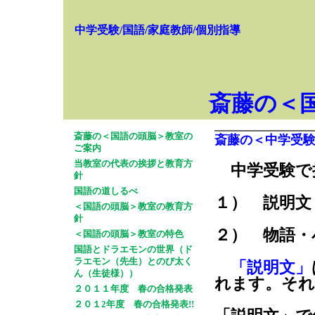
中学受験/国語/家庭教師/個別指導
斎藤の＜
斎藤の＜国語の頭脳＞教室の
斎藤の＜中学受
ご案内
当教室の代表の挨拶と教育方
中学受験
針
国語の道しるべ
１） 説明文
＜国語の頭脳＞教室の教育方
針
２） 物語・
＜国語の頭脳＞教室の特色
国語とドラエモンの世界（ド
ラエモン（先生）とのび太く
「説明文」
ん（生徒様））
れます。それ
２０１１年度 春の合格発表
２０１2年度 春の合格発表!!