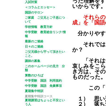
った理解をす
入試対策
いからです。
＜コラムとエッセー＞
国語のサロン
それらの
ご家庭 ご父兄とご子息につ
成」を「国語
いて
学校情報 教育方針
中学受験 教育総合リンク/情
分かりやす
報
最新のご連絡
それでは、
日々のご連絡
か？
ご父兄様から守って頂きたい
こと。
「それは母
講師の募集
哀しみをこら
このホームページの見方 分
類
き方は、その
算数のひろば
ものだった。
中学受験 国語 利用規約
中学受験 国語 免責事項
この「 」
夏期集中特訓
夏期集中特訓コース
１） 思い
夏期講習はちょっと不安とい
２） 落ち
う人