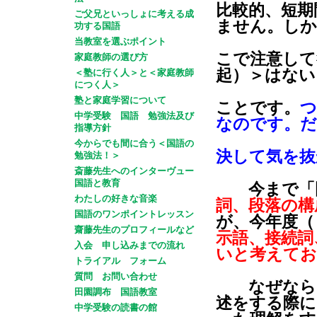
比較的、短期
ご父兄といっしょに考える成
ません。しか
功する国語
当教室を選ぶポイント
こで注意して
家庭教師の選び方
起）＞はない
＜塾に行く人＞と＜家庭教師
につく人＞
塾と家庭学習について
ことです。
つ
中学受験 国語 勉強法及び
なのです。だ
指導方針
今からでも間に合う＜国語の
決して気を抜
勉強法！＞
斎藤先生へのインターヴュー
国語と教育
今まで「国
わたしの好きな音楽
詞、段落の構
国語のワンポイントレッスン
が、今年度（
齋藤先生のプロフィールなど
示語、接続詞
入会 申し込みまでの流れ
いと考えてお
トライアル フォーム
質問 お問い合わせ
なぜなら、
田園調布 国語教室
述をする際に
中学受験の読書の館