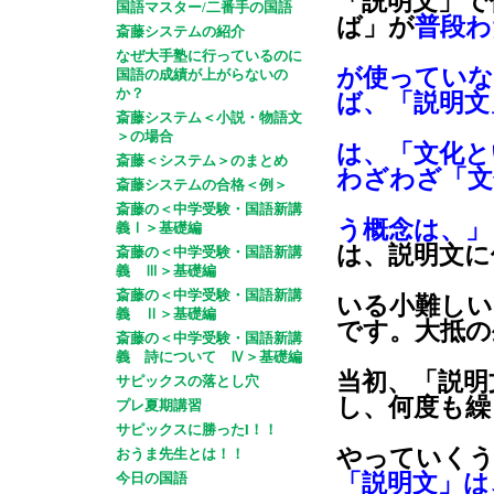
「説明文」で
国語マスター/二番手の国語
ば」が
普段わ
斎藤システムの紹介
なぜ大手塾に行っているのに
が使っていな
国語の成績が上がらないの
か？
ば、「説明文
斎藤システム＜小説・物語文
＞の場合
は、「文化と
斎藤＜システム＞のまとめ
わざわざ「文
斎藤システムの合格＜例＞
斎藤の＜中学受験・国語新講
う概念は、」
義Ⅰ＞基礎編
は、説明文に
斎藤の＜中学受験・国語新講
義 Ⅲ＞基礎編
斎藤の＜中学受験・国語新講
いる小難し
義 Ⅱ＞基礎編
です。大抵の
斎藤の＜中学受験・国語新講
義 詩について Ⅳ＞基礎編
当初、「説明
サピックスの落とし穴
し、何度も繰
プレ夏期講習
サピックスに勝ったl！！
やっていくう
おうま先生とは！！
今日の国語
「説明文」は