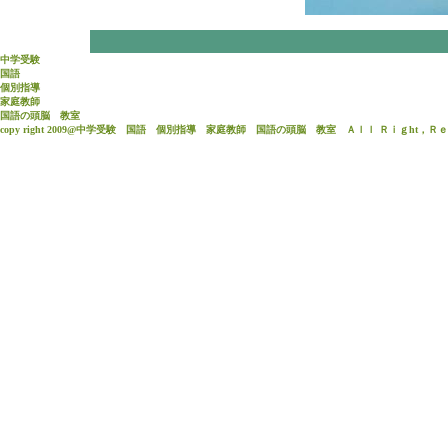
中学受験
国語
個別指導
家庭教師
国語
の頭脳 教室
copy right 2009@中学受験 国語 個別指導 家庭教師 国語の頭脳 教室 Ａｌｌ Ｒｉｇht，