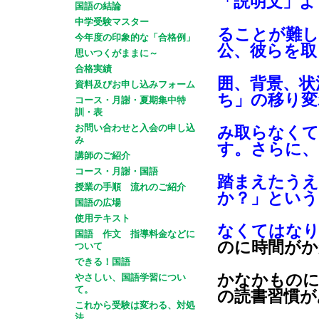
「説明文」よ
国語の結論
中学受験マスター
ることが難し
今年度の印象的な「合格例」
公、彼らを取
思いつくがままに～
合格実績
囲、背景、状
資料及びお申し込みフォーム
ち」の移り変
コース・月謝・夏期集中特
訓・表
お問い合わせと入会の申し込
み取らなくて
み
す。さらに、
講師のご紹介
コース・月謝・国語
踏まえたうえ
授業の手順 流れのご紹介
か？」という
国語の広場
使用テキスト
なくてはな
国語 作文 指導料金などに
のに時間がか
ついて
できる！国語
かなかものに
やさしい、国語学習につい
て。
の読書習慣が
これから受験は変わる、対処
法