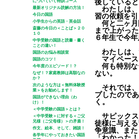
後していると
についていく特訓コース
最新オリジナル読解の方法！
わたしは、
今日の国語
習の依頼を引
小学生からの英語・英会話
何と二ヶ月
斎藤の今日の＜ことば＞２０
まで上がった
１０
６年生で今年
中学受験の国語と読書・書く
ことの違い！
わたしは、
国語のお悩み相談室
マイペース
国語のコツ！
何も特別な
今年度のエピソード！？
ない。
なぜ！？家庭教師は高額なの
か？
次のような方は＜無料体験授
それでは、
業＞をお勧めします！
プしたのであ
国語ができない理由（わ
く。
け）！
＜中学受験の国語＞とは？
サピックス
＜中学受験＞に対する＜ご父
兄様（ご父母様）＞の矛盾！
徒様に与える
作文、絵本、そして、雑談！
争意識、また
各学年にやっておきたい国語
「わかった！