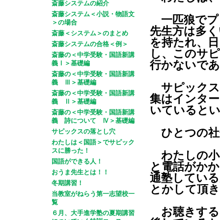
斎藤システムの紹介
斎藤システム＜小説・物語文
一匹狼でプ
＞の場合
先生方は多く
斎藤＜システム＞のまとめ
を持たれ、日
斎藤システムの合格＜例＞
し、このサピ
斎藤の＜中学受験・国語新講
行かないであ
義Ⅰ＞基礎編
斎藤の＜中学受験・国語新講
義 Ⅲ＞基礎編
サピックス
斎藤の＜中学受験・国語新講
集はインター
義 Ⅱ＞基礎編
いていると
斎藤の＜中学受験・国語新講
義 詩について Ⅳ＞基礎編
ひとつの社
サピックスの落とし穴
わたしは＜国語＞でサピック
スに勝った！
わたしの小
国語ができる人！
と電話がかか
おうま先生とは！！
通塾している
冬期講習！
とかして頂き
当教室がねらう第一志望校一
覧
お聴きする
６月、大手進学塾の夏期講習