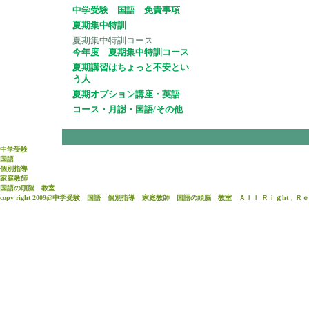
中学受験 国語 免責事項
夏期集中特訓
夏期集中特訓コース
今年度 夏期集中特訓コース
夏期講習はちょっと不安とい
う人
夏期オプション講座・英語
コース・月謝・国語/その他
中学受験
国語
個別指導
家庭教師
国語
の頭脳 教室
copy right 2009@中学受験 国語 個別指導 家庭教師 国語の頭脳 教室 Ａｌｌ Ｒｉｇht，