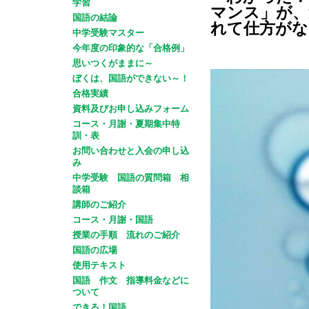
学習
マンス」が、
国語の結論
れて仕方がな
中学受験マスター
今年度の印象的な「合格例」
思いつくがままに～
ぼくは、国語ができない～！
合格実績
資料及びお申し込みフォーム
コース・月謝・夏期集中特
訓・表
お問い合わせと入会の申し込
み
中学受験 国語の質問箱 相
談箱
講師のご紹介
コース・月謝・国語
授業の手順 流れのご紹介
国語の広場
使用テキスト
国語 作文 指導料金などに
ついて
できる！国語