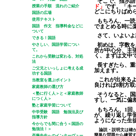
そこで、指示語
ド」
です。「キ
授業の手順 流れのご紹介
どこにちりばめ
国語の広場
もちろん、一読
使用テキスト
でまとめる時に
国語 作文 指導料金などに
ついて
さて、いよいよ
できる！国語
初めは、字数を
やさしい、国語学習につい
所が中心分、主
て。
く、まずは文中
これから受験は変わる、対処
法
長すぎたら、重
ご父兄といっしょに考える成
加えます。
功する国語
これが出来る
当教室を選ぶポイント
良ければ
割方取
8
家庭教師の選び方
そうなると、国
＜塾に行く人＞と＜家庭教師
すし、一気に偏
につく人＞
塾と家庭学習について
もちろん、
回
1
中学受験 国語 勉強法及び
が、繰り返し学
指導方針
ようになった生
今からでも間に合う＜国語の
論説・説明文は確
勉強法！＞
簡単な問題から練習
斎藤先生へのインターヴュー