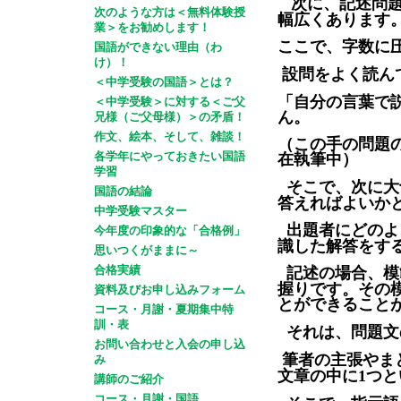
次に、記述問
次のような方は＜無料体験授
幅広くあります
業＞をお勧めします！
ここで、字数に
国語ができない理由（わ
け）！
設問をよく読ん
＜中学受験の国語＞とは？
「自分の言葉で
＜中学受験＞に対する＜ご父
ん。
兄様（ご父母様）＞の矛盾！
作文、絵本、そして、雑談！
（この手の問題
在執筆中）
各学年にやっておきたい国語
学習
そこで、次に大
国語の結論
答えればよいか
中学受験マスター
出題者にどのよ
今年度の印象的な「合格例」
識した解答をす
思いつくがままに～
記述の場合、模
合格実績
握りです。その
資料及びお申し込みフォーム
とができること
コース・月謝・夏期集中特
訓・表
それは、問題文
お問い合わせと入会の申し込
筆者の主張やま
み
文章の中に
つと
1
講師のご紹介
コース・月謝・国語