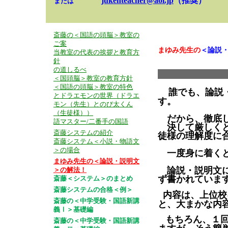
jukenteacher@aol.jp
（推奨）
または
斎藤の＜国語の頭脳＞教室の
ご案
まゆみ先生の
＜論説
当教室の代表の挨拶と教育方
針
の道しるべ
＜国頭脳＞教室の教育方針
＜国語の頭脳＞教室の特色
誰でも、論説
とドラエモンの世界（ドラエ
す。
モン（先生）とのび太くん
（生徒様））
だから、徹底し
語マスター/二番手の国語
決して厳しくと
斎藤システムの紹介
徒様の理解度に
斎藤システム＜小説・物語文
＞の場合
一度身に着くと
まゆみ先生の＜論説・説明文
論説・説明文に
＞の解法！
ず書かれていま
斎藤＜システム＞のまとめ
斎藤システムの合格＜例＞
内容は、上位校
斎藤の＜中学受験・国語新講
と、大まかな内
義Ⅰ＞基礎編
もちろん、１
斎藤の＜中学受験・国語新講