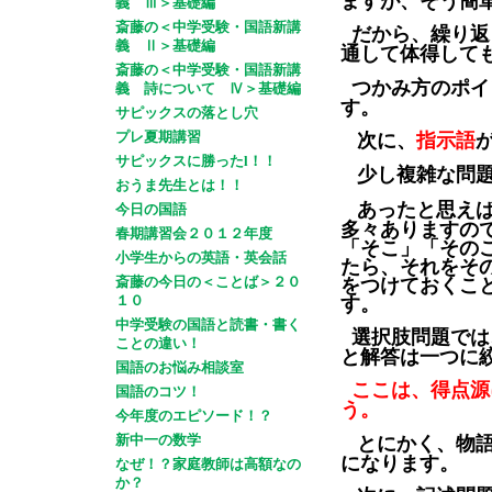
ますが、そう簡
義 Ⅲ＞基礎編
斎藤の＜中学受験・国語新講
だから、繰り返
義 Ⅱ＞基礎編
通して体得して
斎藤の＜中学受験・国語新講
つかみ方のポイ
義 詩について Ⅳ＞基礎編
す。
サピックスの落とし穴
次に、
指示語
プレ夏期講習
サピックスに勝ったl！！
少し複雑な問
おうま先生とは！！
あったと思え
今日の国語
多々ありますの
春期講習会２０１２年度
「そこ」「その
小学生からの英語・英会話
たら、それをそ
をつけておくこ
斎藤の今日の＜ことば＞２０
す。
１０
中学受験の国語と読書・書く
選択肢問題では
ことの違い！
と解答は一つに
国語のお悩み相談室
ここは、得点源
国語のコツ！
う。
今年度のエピソード！？
とにかく、物
新中一の数学
になります。
なぜ！？家庭教師は高額なの
か？